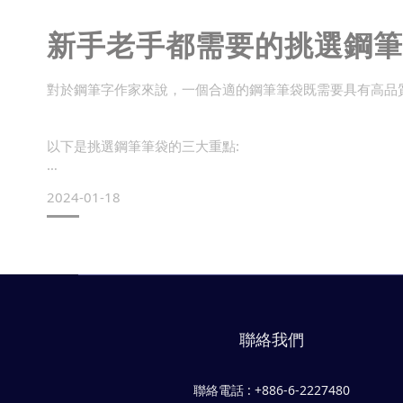
新手老手都需要的挑選鋼筆
對於鋼筆字作家來說，一個合適的鋼筆筆袋既需要具有高品
以下是挑選鋼筆筆袋的三大重點:
1. 保護性能與耐用性
2024-01-18
對於愛惜鋼筆而言，筆袋的保護性能是首要考慮的因素。優
過程中不受外界損害。
此外，堅固的拉鍊和厚實的衬裡也能有效提升筆袋的耐用性
聯絡我們
十入橫式丹寧手提鋼筆袋 (kyokuhaku.com)
聯絡電話 : +886-6-2227480
2. 合理容量與結構設計