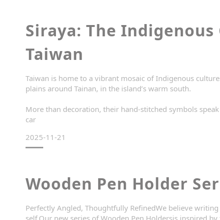
Siraya: The Indigenous
Taiwan
Taiwan is home to a vibrant mosaic of Indigenous cultures
plains around Tainan, in the island’s warm south.
More than decoration, their hand-stitched symbols speak 
car
2025-11-21
Wooden Pen Holder Ser
Perfectly Angled, Thoughtfully RefinedWe believe writing is
self.Our new series of Wooden Pen Holdersis inspired by t