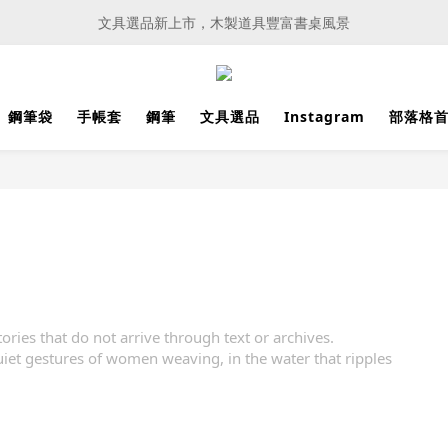
文具選品新上市，木製道具豐富書桌風景
文具選品新上市，木製道具豐富書桌風景
會員購物滿 3000元、即可享有免運服務
文具選品新上市，木製道具豐富書桌風景
鋼筆袋
手帳套
鋼筆
文具選品
Instagram
部落格
ories that do not arrive through text or archives.
iet gestures of women weaving, in the water that ripples