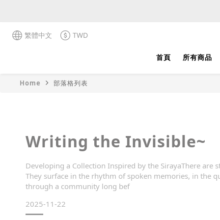
繁體中文
TWD
首頁
所有商品
Home
部落格列表
Writing the Invisible~
Developing a Collection Inspired by the SirayaThere are st
They surface in the rhythm of spoken memories, in the qu
through a community long bef
2025-11-22