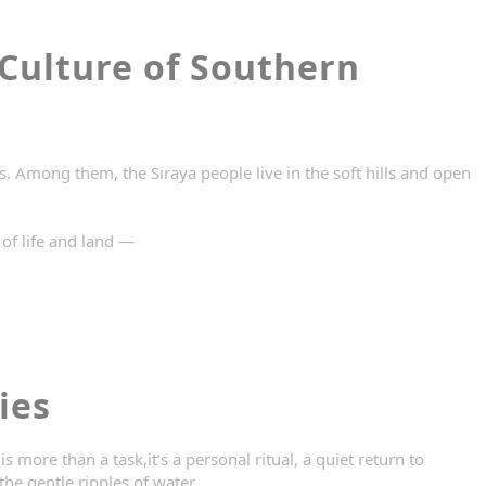
 Culture of Southern
. Among them, the Siraya people live in the soft hills and open
of life and land —
ies
 more than a task,it’s a personal ritual, a quiet return to
he gentle ripples of water,