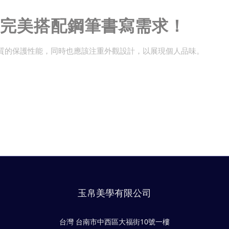
完美搭配鋼筆書寫需求！
質的保護性能，同時也應該注重外觀設計，以展現個人品味。
質的鋼筆筆袋應該選擇具有耐磨、防水功能的材質，確保鋼筆在攜帶
，讓您的鋼筆得到全方位的呵護。
玉帛美學有限公司
台灣 台南市中西區大福街10號一樓