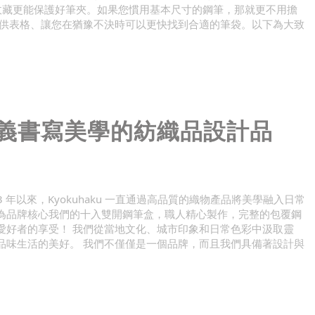
筆格收藏更能保護好筆夾。如果您慣用基本尺寸的鋼筆，那就更不用擔
下提供表格、讓您在猶豫不決時可以更快找到合適的筆袋。以下為大致
新定義書寫美學的紡織品設計品
2013 年以來，Kyokuhaku 一直通過高品質的織物產品將美學融入日常
為品牌核心我們的十入雙開鋼筆盒，職人精心製作，完整的包覆鋼
愛好者的享受！ 我們從當地文化、城市印象和日常色彩中汲取靈
品味生活的美好。 我們不僅僅是一個品牌，而且我們具備著設計與