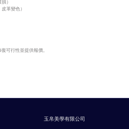
破損）
、皮革變色）
修復可行性並提供報價。
：
玉帛美學有限公司