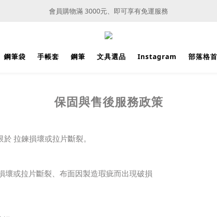
會員購物滿 3000元、即可享有免運服務
文具選品新上市，木製道具豐富書桌風景
文具選品新上市，木製道具豐富書桌風景
鋼筆袋
手帳套
鋼筆
文具選品
Instagram
部落格
保固與售後服務政策
僅限於 拉鍊損壞或拉片斷裂。
拉鍊損壞或拉片斷裂、布面因製造瑕疵而出現破損