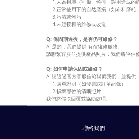
1.人為損壞（割傷、燒痕、誤用造成的
2.正常使用下的自然磨損（如布料磨耗
3.污漬或髒污
4.未經授權的維修或改造
Q: 保固期過後，是否仍可維修？
A: 是的，我們提供 有償維修服務。
請聯繫客服並提供產品照片，我們將評估
Q: 如何申請保固或維修？
A: 請透過官方客服信箱聯繫我們，並提供
1.購買證明（如發票或訂單紀錄）
2.損壞部位的清晰照片
我們將儘快回覆並協助處理。
聯絡我們