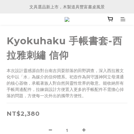
文具選品新上市，木製道具豐富書桌風景
文具選品新上市，木製道具豐富書桌風景
會員購物滿 3000元、即可享有免運服務
文具選品新上市，木製道具豐富書桌風景
Kyokuhaku 手帳書套-西
拉雅刺繡 信仰
本次設計靈感源自對台南吉貝耍部落的田野調查，深入西拉雅文
化中以「水」為媒介的信仰體系。祀壺作為與守護神阿立母溝通
的核心器物，承載著族人對自然與靈性世界的敬意。能收納所有
手帳周邊配件，拉鍊袋設計方便置入更多的手帳配件不需擔心掉
落的問題，方便每一次外出的攜帶方便性。
NT$2,380