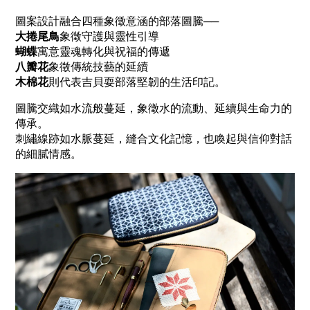
圖案設計融合四種象徵意涵的部落圖騰──
大捲尾鳥
象徵守護與靈性引導
蝴蝶
寓意靈魂轉化與祝福的傳遞
八瓣花
象徵傳統技藝的延續
木棉花
則代表吉貝耍部落堅韌的生活印記。
圖騰交織如水流般蔓延，象徵水的流動、延續與生命力的
傳承。
刺繡線跡如水脈蔓延，縫合文化記憶，也喚起與信仰對話
的細膩情感。